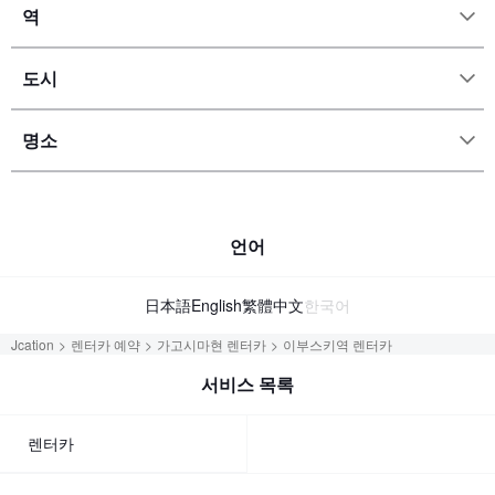
역
도시
명소
언어
日本語
English
繁體中文
한국어
Jcation
렌터카 예약
가고시마현 렌터카
이부스키역 렌터카
서비스 목록
렌터카