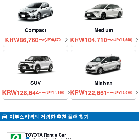
Compact
Medium
KRW
86,760
〜
KRW
104,710
〜
(JPY9,570)
(JPY11,550)
SUV
Minivan
KRW
128,644
〜
KRW
122,661
〜
(JPY14,190)
(JPY13,530)
이부스키역의 저렴한 추천 플랜 찾기
TOYOTA Rent a Car