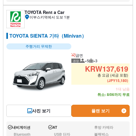
TOYOTA Rent a Car
이부스키역에서 도보 1분
TOYOTA SIENTA 기타（Minivan）
주행거리 무제한
금연
×5
×3
권장
권장 탑승 인원
권장 수하물
KRW
137,619
총 요금 (세금 포함)
(
JPY
15,180
)
1대 남음
취소: 8/06까지 무료
사진 보기
플랜 보기
내비게이션
AT
후방 카메라
운행:
운행:
없음:
Bluetooth
USB 단자
블랙박스