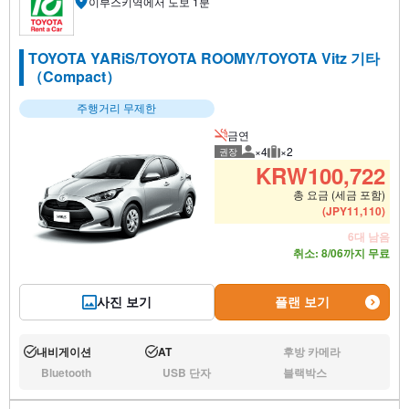
이부스키역에서 도보 1분
TOYOTA YARiS/TOYOTA ROOMY/TOYOTA Vitz 기타
（Compact）
주행거리 무제한
금연
×4
×2
권장
권장 탑승 인원
권장 수하물
KRW
100,722
총 요금 (세금 포함)
(
JPY
11,110
)
6대 남음
취소: 8/06까지 무료
사진 보기
플랜 보기
내비게이션
AT
후방 카메라
운행:
운행:
없음:
Bluetooth
USB 단자
블랙박스
없음:
없음:
없음: