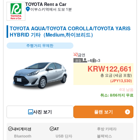
TOYOTA Rent a Car
이부스키역에서 도보 1분
TOYOTA AQUA/TOYOTA COROLLA/TOYOTA YARiS
HYBRID 기타（Medium,하이브리드）
주행거리 무제한
금연
×4
×3
권장
권장 탑승 인원
권장 수하물
KRW
122,661
총 요금 (세금 포함)
(
JPY
13,530
)
4대 남음
취소: 8/06까지 무료
사진 보기
플랜 보기
내비게이션
AT
후방 카메라
운행:
운행:
없음:
Bluetooth
USB 단자
블랙박스
없음:
없음:
없음: