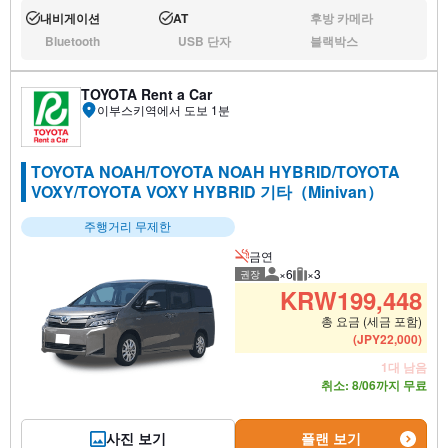
내비게이션
AT
후방 카메라
운행:
운행:
없음:
Bluetooth
USB 단자
블랙박스
없음:
없음:
없음:
TOYOTA Rent a Car
이부스키역에서 도보 1분
TOYOTA NOAH/TOYOTA NOAH HYBRID/TOYOTA
VOXY/TOYOTA VOXY HYBRID 기타（Minivan）
주행거리 무제한
금연
×6
×3
권장
권장 탑승 인원
권장 수하물
KRW
199,448
총 요금 (세금 포함)
(
JPY
22,000
)
1대 남음
취소: 8/06까지 무료
사진 보기
플랜 보기